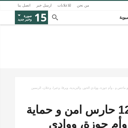
من نحن
للاعلانات
ارسل خبر
اتصل بنا
15
صورة
بوبة
وخبر جديد
#عاجل! بحاجة لأكثر من 120 حارس امن و حماية
وأم جوزة، ووادي