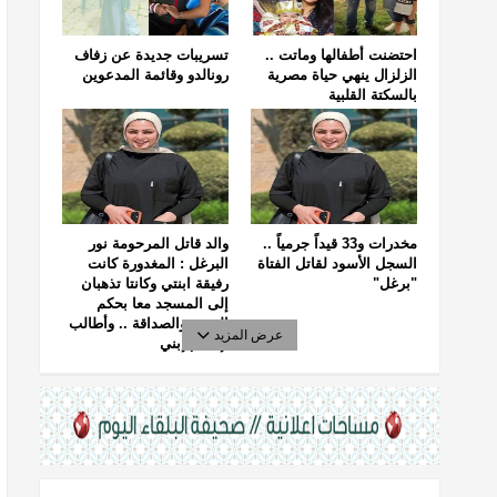
احتضنت أطفالها وماتت ..
تسريبات جديدة عن زفاف
الزلزال ينهي حياة مصرية
رونالدو وقائمة المدعوين
بالسكتة القلبية
مخدرات و33 قيداً جرمياً ..
والد قاتل المرحومة نور
السجل الأسود لقاتل الفتاة
البرغل : المغدورة كانت
"برغل"
رفيقة ابنتي وكانتا تذهبان
إلى المسجد معا بحكم
الجيرة والصداقة .. وأطالب
عرض المزيد
بإعدام إبني