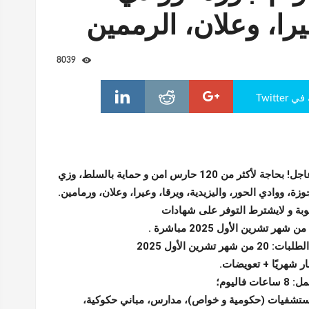
يرا، وعلان، الرممين
8039
Twitte
#عاجل! بحاجة لأكثر من 120 حارس امن و حماية بالسلط، وزي
زة، ووادي الحور، واليزيدية، ويرقا، وعيرا، وعلان، ورمامين.
وبة و لايشترط التوفر على شهادات
ر تشرين الأول 2025
فاليوم؛
مستشفيات (حكومية و خواص)، مدارس، مباني حكوكية،