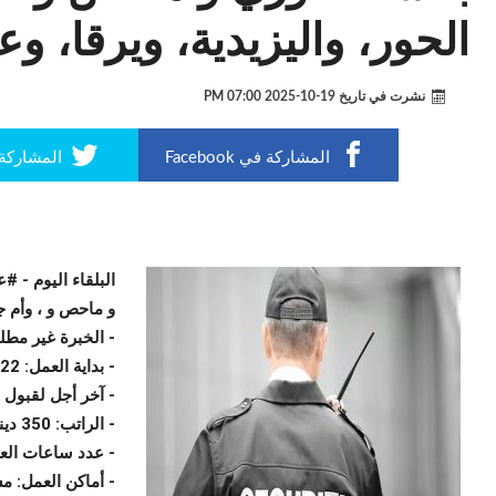
الحور، واليزيدية، ويرقا، وع
نشرت في تاريخ
19-10-2025 07:00 PM
المشاركة في Facebook
المشاركة في r
البلقاء اليوم -
و ماحص و ، وأم جو
- الخبرة غير مطل
- بداية العمل: 22 من شهر تشرين الأول 2025 مباشرة .
- آخر أجل لقبول الطلبات: 20 من شه
- الراتب: 350 دينار شهريًا + تعويضات.
- عدد ساعات العمل: 8 ساعات 
- أماكن العمل: 