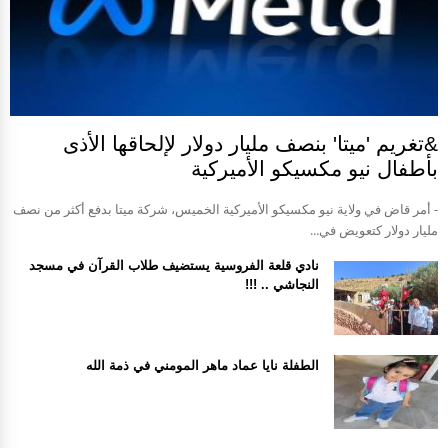
&تغريم 'ميتا' بنصف مليار دولار لإلحاقها الأذى
بأطفال نيو مكسيكو الأميركية
- أمر قاض في ولاية نيو مكسيكو الأميركية الخميس، شركة ميتا بدفع أكثر من نصف
مليار دولار كتعويض في...
نادي قلعة الفروسية يستضيف طلاب القرآن في مسجد
النجاشي .. !!!
الطفلة نايا عماد ماهر المومني في ذمة الله