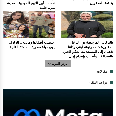
وقائمة المدعوين
شاب .. أبرز التهم الموجهة للمذيعة
سارة خليفة
والد قاتل المرحومة نور البرغل :
احتضنت أطفالها وماتت .. الزلزال
المغدورة كانت رفيقة ابنتي وكانتا
ينهي حياة مصرية بالسكتة القلبية
تذهبان إلى المسجد معا بحكم الجيرة
والصداقة .. وأطالب بإعدام إبني
عرض المزيد
مقالات
براعم البلقاء