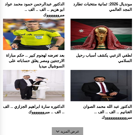
مونديال 2026: ثمانية منتخبات تطارد
الدكتور عبدالرحمن حمود محمد عواد
المجد العالمي
ابو هزيم .. الف .. الف ..
مبروووووووك
لطفي الزعبي يكشف أسباب رحيل
بعد تعرضه لهجوم كبير .. حكم مباراة
السلامي
الارجنتين ومصر يغلق حساباته على
السوشيال ميديا
الدكتور عبد الله محمد الصوان
الدكتوره سارة ابراهيم الجزازي .. الف
الغنانيم .. الف .. الف ..
.. الف .. مبروووووووك
مبرووووووووووووك
عرض المزيد