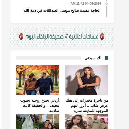
04-08-2026 11:42 AM
الحاجة مفيدة صالح موسى العبداللات في ذمة الله
لك سيدتي
من تاجرة مخدرات إلى هتك
أردني يخدع زوجته بحبوب
عرض شاب .. أبرز التهم
تنحيف .. والحقيقة كانت
الموجهة للمذيعة سارة
صادمة
خليفة