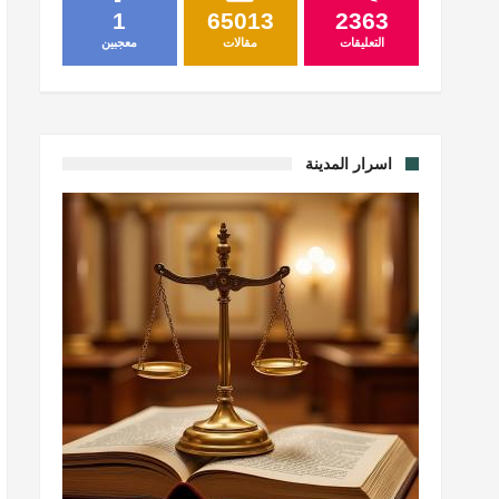
1
65013
2363
التعليقات
مقالات
معجبين
اسرار المدينة