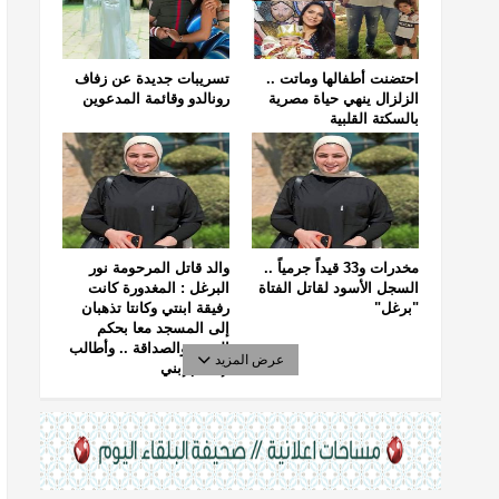
احتضنت أطفالها وماتت ..
تسريبات جديدة عن زفاف
الزلزال ينهي حياة مصرية
رونالدو وقائمة المدعوين
بالسكتة القلبية
مخدرات و33 قيداً جرمياً ..
والد قاتل المرحومة نور
السجل الأسود لقاتل الفتاة
البرغل : المغدورة كانت
"برغل"
رفيقة ابنتي وكانتا تذهبان
إلى المسجد معا بحكم
الجيرة والصداقة .. وأطالب
عرض المزيد
بإعدام إبني