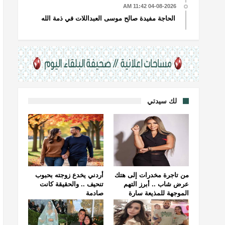
04-08-2026 11:42 AM
الحاجة مفيدة صالح موسى العبداللات في ذمة الله
لك سيدتي
من تاجرة مخدرات إلى هتك
أردني يخدع زوجته بحبوب
عرض شاب .. أبرز التهم
تنحيف .. والحقيقة كانت
الموجهة للمذيعة سارة
صادمة
خليفة