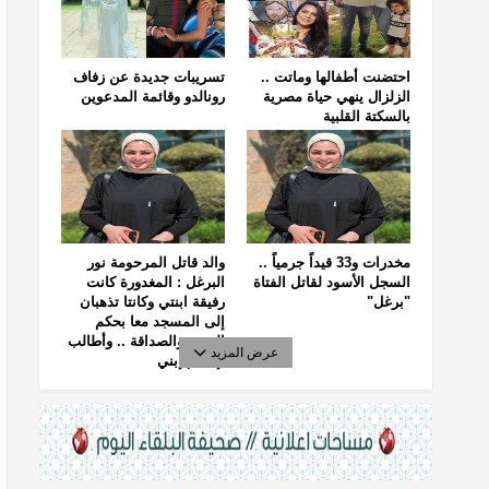
احتضنت أطفالها وماتت ..
تسريبات جديدة عن زفاف
الزلزال ينهي حياة مصرية
رونالدو وقائمة المدعوين
بالسكتة القلبية
مخدرات و33 قيداً جرمياً ..
والد قاتل المرحومة نور
السجل الأسود لقاتل الفتاة
البرغل : المغدورة كانت
"برغل"
رفيقة ابنتي وكانتا تذهبان
إلى المسجد معا بحكم
الجيرة والصداقة .. وأطالب
عرض المزيد
بإعدام إبني