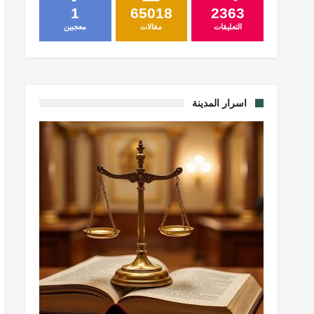
1
65018
2363
التعليقات
مقالات
معجبين
اسرار المدينة