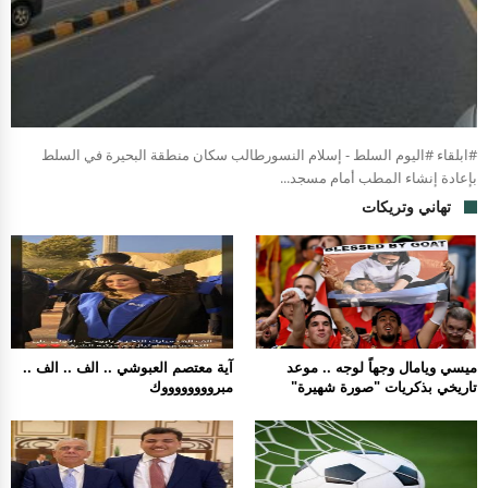
#ابلقاء #اليوم السلط - إسلام النسورطالب سكان منطقة البحيرة في السلط
بإعادة إنشاء المطب أمام مسجد...
تهاني وتريكات
ميسي ويامال وجهاً لوجه .. موعد
آية معتصم العبوشي .. الف .. الف ..
تاريخي بذكريات "صورة شهيرة"
مبرووووووووك