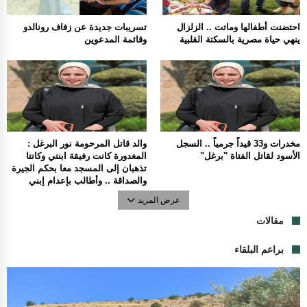
احتضنت أطفالها وماتت .. الزلزال
تسريبات جديدة عن زفاف رونالدو
ينهي حياة مصرية بالسكتة القلبية
وقائمة المدعوين
مخدرات و33 قيداً جرمياً .. السجل
والد قاتل المرحومة نور البرغل :
الأسود لقاتل الفتاة "برغل"
المغدورة كانت رفيقة ابنتي وكانتا
تذهبان إلى المسجد معا بحكم الجيرة
والصداقة .. وأطالب بإعدام إبني
عرض المزيد
مقالات
براعم البلقاء