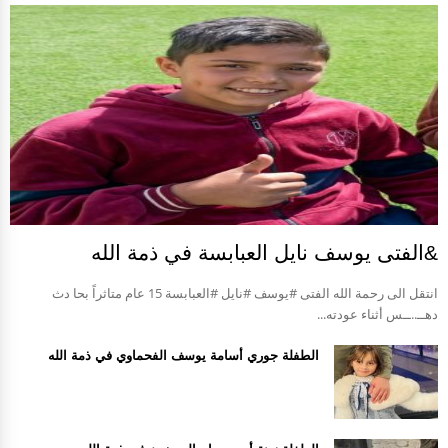
&الفتى يوسف نايل العبابسة في ذمة الله
انتقل الى رحمة الله الفتى #يوسف #نايل #العبابسة 15 عام متاثراً بحا دث
دهــ..ــس أثناء عودته...
الطفلة جوري أسامة يوسف الفحماوي في ذمة الله