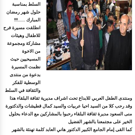
السلط بمناسبة
حلول شهر رمضان
المبارك ......!!!
انطلقت مسيرة فرح
للاطفال وهيئات
مشاركة ومجموعة
من الاخوة
المسيحيين حيث
نظمت المسيرة
بدعوة من منتدى
الوسطية للفكر
والثقافة في السلط
ومنتدى الطفل العربي للابداع تحت اشراف مديرية ثقافة البلقاء هذا
وقد رحب كلا من السيد احيا عربيات والسيد كمال قطيشات والدكتورة
منى السعود مديرة ثقافة البلقاء رحبوا بالمشاركين مع الدعاء بحلول
الخير على مجتمعنا بالشهر الفضيل
كما القى إمام الجامع الكبير الدكتور هاني العابد كلمة تهنئة بالشهر