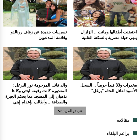
احتضنت أطفالها وماتت .. الزلزال
تسريبات جديدة عن زفاف رونالدو
ينهي حياة مصرية بالسكتة القلبية
وقائمة المدعوين
مخدرات و33 قيداً جرمياً .. السجل
والد قاتل المرحومة نور البرغل :
الأسود لقاتل الفتاة "برغل"
المغدورة كانت رفيقة ابنتي وكانتا
تذهبان إلى المسجد معا بحكم الجيرة
والصداقة .. وأطالب بإعدام إبني
عرض المزيد
مقالات
براعم البلقاء