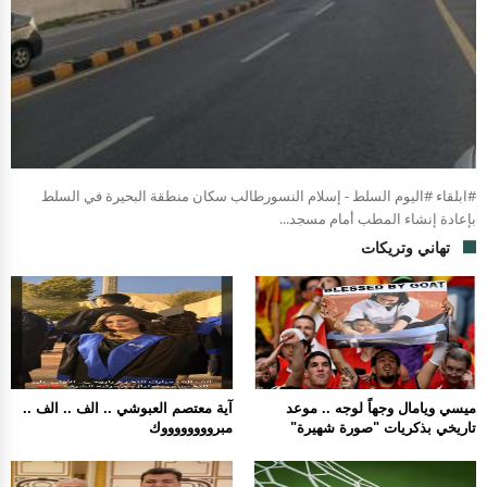
#ابلقاء #اليوم السلط - إسلام النسورطالب سكان منطقة البحيرة في السلط
بإعادة إنشاء المطب أمام مسجد...
تهاني وتريكات
ميسي ويامال وجهاً لوجه .. موعد
آية معتصم العبوشي .. الف .. الف ..
تاريخي بذكريات "صورة شهيرة"
مبرووووووووك