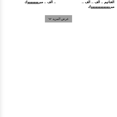
الغنانيم .. الف .. الف ..
.. الف .. مبروووووووك
مبرووووووووووووك
عرض المزيد