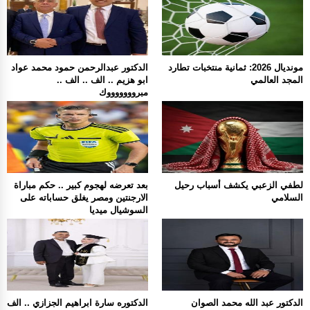
مونديال 2026: ثمانية منتخبات تطارد
الدكتور عبدالرحمن حمود محمد عواد
المجد العالمي
ابو هزيم .. الف .. الف ..
مبروووووووك
لطفي الزعبي يكشف أسباب رحيل
بعد تعرضه لهجوم كبير .. حكم مباراة
السلامي
الارجنتين ومصر يغلق حساباته على
السوشيال ميديا
الدكتور عبد الله محمد الصوان
الدكتوره سارة ابراهيم الجزازي .. الف