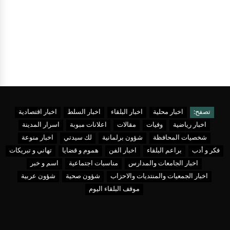
تصفح:
اخبار محلية
اخبار البلقاء
اخبار السلط
اخبار اقتصادية
اخبار رياضية
وفيات
مقالات
اعلانات مبوبة
اسرار المدينة
شخصيات المحافظة
شؤون برلمانية
لك سيدتي
اخبار منوعة
فكر و أدب
براعم البلقاء
اخبار الفن
هموم و قضايا
تهاني و تبريكات
اخبار الجامعات والمدارس
مناسبات اجتماعية
اسم و خبر
اخبار الجمعيات والمنتديات والاحزاب
شؤون صحية
شؤون عربية
موقف البلقاء اليوم