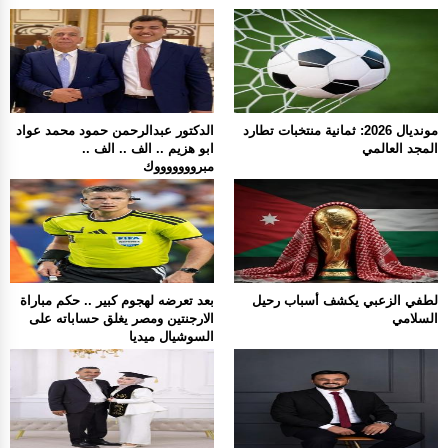
مونديال 2026: ثمانية منتخبات تطارد
الدكتور عبدالرحمن حمود محمد عواد
المجد العالمي
ابو هزيم .. الف .. الف ..
مبروووووووك
لطفي الزعبي يكشف أسباب رحيل
بعد تعرضه لهجوم كبير .. حكم مباراة
السلامي
الارجنتين ومصر يغلق حساباته على
السوشيال ميديا