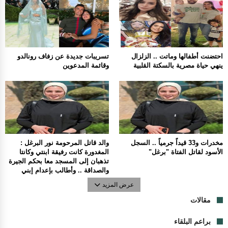
احتضنت أطفالها وماتت .. الزلزال
تسريبات جديدة عن زفاف رونالدو
ينهي حياة مصرية بالسكتة القلبية
وقائمة المدعوين
مخدرات و33 قيداً جرمياً .. السجل
والد قاتل المرحومة نور البرغل :
الأسود لقاتل الفتاة "برغل"
المغدورة كانت رفيقة ابنتي وكانتا
تذهبان إلى المسجد معا بحكم الجيرة
والصداقة .. وأطالب بإعدام إبني
عرض المزيد
مقالات
براعم البلقاء