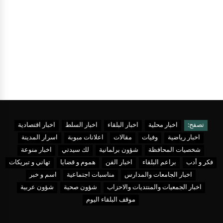
تصفح:
اخبار محلية
اخبار البلقاء
اخبار السلط
اخبار اقتصادية
اخبار رياضية
وفيات
مقالات
اعلانات مبوبة
اسرار المدينة
شخصيات المحافظة
شؤون برلمانية
لك سيدتي
اخبار منوعة
فكر و أدب
براعم البلقاء
اخبار الفن
هموم و قضايا
تهاني و تبريكات
اخبار الجامعات والمدارس
مناسبات اجتماعية
اسم و خبر
اخبار الجمعيات والمنتديات والاحزاب
شؤون صحية
شؤون عربية
موقف البلقاء اليوم