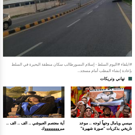
#ابلقاء #اليوم السلط - إسلام النسورطالب سكان منطقة البحيرة في السلط
بإعادة إنشاء المطب أمام مسجد...
تهاني وتريكات
ميسي ويامال وجهاً لوجه .. موعد
آية معتصم العبوشي .. الف .. الف ..
تاريخي بذكريات "صورة شهيرة"
مبرووووووووك