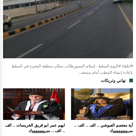
#ابلقاء #اليوم السلط - إسلام النسورطالب سكان منطقة البحيرة في السلط
بإعادة إنشاء المطب أمام مسجد...
تهاني وتريكات
آية معتصم العبوشي .. الف .. الف ..
ايهم عمر ابو قريق الخريسات .. الف
مبرووووووووك
.. الف .. مبروووووووك