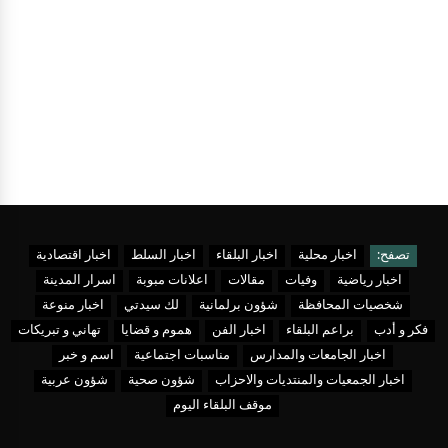
تصفح:
اخبار محلية
اخبار البلقاء
اخبار السلط
اخبار اقتصادية
اخبار رياضية
وفيات
مقالات
اعلانات مبوبة
اسرار المدينة
شخصيات المحافظة
شؤون برلمانية
لك سيدتي
اخبار منوعة
فكر و أدب
براعم البلقاء
اخبار الفن
هموم و قضايا
تهاني و تبريكات
اخبار الجامعات والمدارس
مناسبات اجتماعية
اسم و خبر
اخبار الجمعيات والمنتديات والاحزاب
شؤون صحية
شؤون عربية
موقف البلقاء اليوم