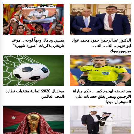
الدكتور عبدالرحمن حمود محمد عواد
ميسي ويامال وجهاً لوجه .. موعد
ابو هزيم .. الف .. الف ..
تاريخي بذكريات "صورة شهيرة"
مبروووووووك
بعد تعرضه لهجوم كبير .. حكم مباراة
مونديال 2026: ثمانية منتخبات تطارد
الارجنتين ومصر يغلق حساباته على
المجد العالمي
السوشيال ميديا