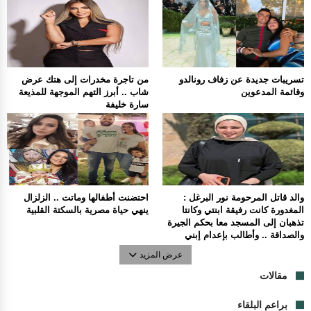
تسريبات جديدة عن زفاف رونالدو
من تاجرة مخدرات إلى هتك عرض
وقائمة المدعوين
شاب .. أبرز التهم الموجهة للمذيعة
سارة خليفة
والد قاتل المرحومة نور البرغل :
احتضنت أطفالها وماتت .. الزلزال
المغدورة كانت رفيقة ابنتي وكانتا
ينهي حياة مصرية بالسكتة القلبية
تذهبان إلى المسجد معا بحكم الجيرة
والصداقة .. وأطالب بإعدام إبني
عرض المزيد
مقالات
براعم البلقاء