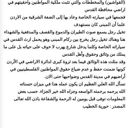
(القواشين) والمخططات والتي تثبت ملكية المواطنين واحقيتهم في
اراضي محافظة القدس
فجمعها في سيارته الخاصة وعاد بها إلى الضفة الشرقية من الاردن
علما أن المبنى كان مستهدف
تخيل رجل يسمع صوت الطيران والدموع والقصف والمدفعية والشهداء
هنا وهناك تخيل رجل يخرج بين ركام المبنى وهو يحمل ارث القدس في
سياراته الخاصة وكلما يدخل شارع يهرب لا خوف على حياته بل على ما
يملك من وثائق وحقوق وأهل القدس
وقد مثلت هذه الوثائق فيما بعد ثروة كبرى لدائرة الاراضي في الأردن
كونها ضمنت حفظ و عدم ضياع حقوق المواطنين الفلسطينيين في
أراضيهم في مدينة القدس وضواحيها حتى الان.
نسأل الله العلي العظيم ان يكون عمله هذا في ميزان حسناته
الله يرحمه برحمته الواسعه وجزاه الله خير الجزاء. حسب بعض
المعلومات توفى قبل يومين له الرحمة والشفاعة باذن الله تعالى
المصدر : حورية الخطيب