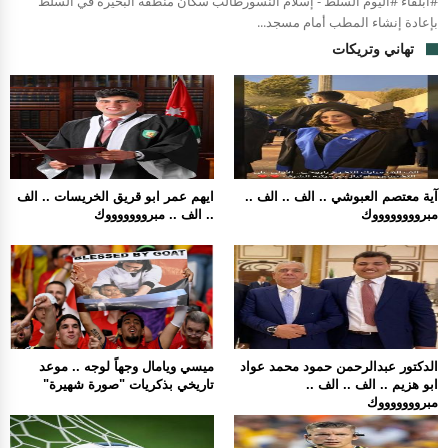
#ابلقاء #اليوم السلط - إسلام النسورطالب سكان منطقة البحيرة في السلط
بإعادة إنشاء المطب أمام مسجد...
تهاني وتريكات
آية معتصم العبوشي .. الف .. الف ..
ايهم عمر ابو قريق الخريسات .. الف
مبرووووووووك
.. الف .. مبروووووووك
الدكتور عبدالرحمن حمود محمد عواد
ميسي ويامال وجهاً لوجه .. موعد
ابو هزيم .. الف .. الف ..
تاريخي بذكريات "صورة شهيرة"
مبروووووووك