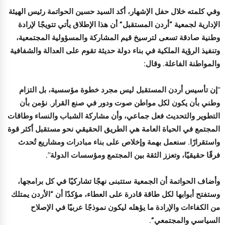
وفي كلمته خلال حفل الإشهار، أكد السيد حسين الحواتمة رئيس الهيئة
الإدارية لجمعية “أردن المستقبل” أن هذا الإطلاق يأتي تتويجًا لإرادة
وطنية صادقة تسعى لترسيخ قيم المشاركة والمسؤولية المجتمعية،
وتنفيذ الرؤية الملكية في بناء دولة حديثة تقوم على العدالة والشفافية
والمواطنة الفاعلة. وقال:
"إن تأسيس أردن المستقبل ليس مجرد خطوة مؤسسية، بل التزام
وطني بأن يكون لكل مواطن صوت ودور في صنع القرار. نؤمن بأن
التطوير والتحديث فعل جماعي، وأن مشاركة الشباب والنساء وطاقات
المجتمع في الحياة العامة هي الطريق الحقيقي نحو مستقبل أكثر قوة
واستقرارًا. سنعمل بهمة وإخلاص على بناء مبادرات ومشاريع تُحدث
فرقًا حقيقيًا، وتعزز الثقة بين المجتمع ومؤسسات الدولة".
وأضاف الحواتمة أن الجمعية ستتبنى نهجًا تشاركيًا في كل برامجها،
وستفتح أبوابها لكل طاقة قادرة على العطاء، مؤكدًا أن “الأردن يمتلك
من الكفاءات والإرادة ما يؤهله ليكون نموذجًا عربيًا في الإصلاح
السياسي والمجتمعي”.