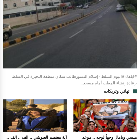
#ابلقاء #اليوم السلط - إسلام النسورطالب سكان منطقة البحيرة في السلط
بإعادة إنشاء المطب أمام مسجد...
تهاني وتريكات
ميسي ويامال وجهاً لوجه .. موعد
آية معتصم العبوشي .. الف .. الف ..