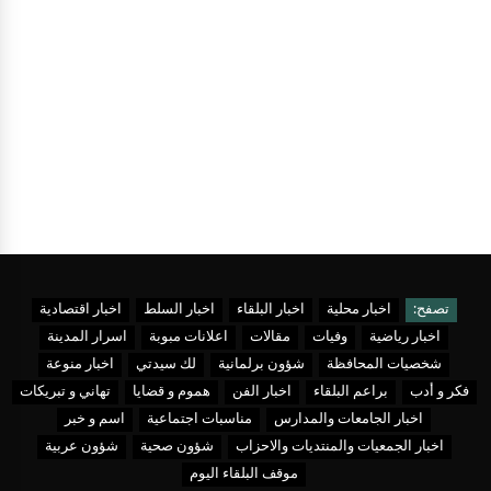
تصفح:
اخبار محلية
اخبار البلقاء
اخبار السلط
اخبار اقتصادية
اخبار رياضية
وفيات
مقالات
اعلانات مبوبة
اسرار المدينة
شخصيات المحافظة
شؤون برلمانية
لك سيدتي
اخبار منوعة
فكر و أدب
براعم البلقاء
اخبار الفن
هموم و قضايا
تهاني و تبريكات
اخبار الجامعات والمدارس
مناسبات اجتماعية
اسم و خبر
اخبار الجمعيات والمنتديات والاحزاب
شؤون صحية
شؤون عربية
موقف البلقاء اليوم