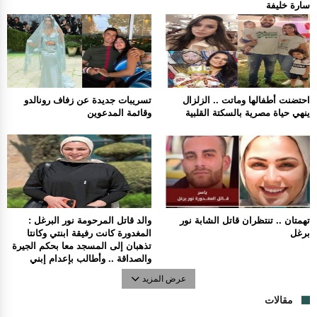
سارة خليفة
احتضنت أطفالها وماتت .. الزلزال
تسريبات جديدة عن زفاف رونالدو
ينهي حياة مصرية بالسكتة القلبية
وقائمة المدعوين
تهمتان .. تنتظران قاتل الشابة نور
والد قاتل المرحومة نور البرغل :
برغل
المغدورة كانت رفيقة ابنتي وكانتا
تذهبان إلى المسجد معا بحكم الجيرة
والصداقة .. وأطالب بإعدام إبني
عرض المزيد
مقالات