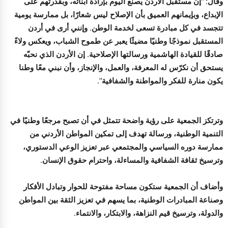
وقال: "إن مستقبل الأردن يُصنع اليوم بإرادة أبنائه، وبقدرتهم على
الإبداع، وبإيمانهم العميق بأن الإصلاح ليس شعارًا، بل ممارسة يومية
تتجسد في كل مبادرة تسعى لخدمة الوطن. وإنني أرى في أردن
المستقبل نموذجًا وطنيًا مضيئًا يعبر عن طموح الشباب، ويعكس ولاءً
صادقًا للقيادة الهاشمية ورسالتها الإصلاحية. إن الأردن الذي نحبّه
يستحق أن نكرّس له المعرفة، والعمل، والإنجاز، وأن نبني معًا وطنا
يكون منارة للفكر والمواطنة والشفافية".
وترتكز الجمعية على رؤية واضحة تتمثل في أن تصبح مرجعًا وطنيًا في
التنمية الوطنية، ورسالة تهدف إلى تمكين المواطن الأردني من
ممارسة دوره السياسي والمجتمعي عبر تعزيز الوعي الدستوري،
وترسيخ ثقافة الشفافية والمساءلة، واحترام حقوق الإنسان.
وأضاف أن الجمعية ستكون مساحة مفتوحة للحوار وتبادل الأفكار
وصناعة المبادرات الوطنية، بما يسهم في تعزيز الثقة بين المواطن
والدولة، وترسيخ قيم النزاهة، والابتكار، والانتماء.