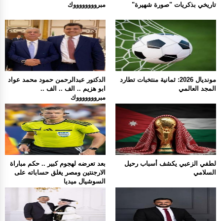
تاريخي بذكريات "صورة شهيرة"
مبرووووووووك
مونديال 2026: ثمانية منتخبات تطارد
الدكتور عبدالرحمن حمود محمد عواد
المجد العالمي
ابو هزيم .. الف .. الف ..
مبروووووووك
لطفي الزعبي يكشف أسباب رحيل
بعد تعرضه لهجوم كبير .. حكم مباراة
السلامي
الارجنتين ومصر يغلق حساباته على
السوشيال ميديا