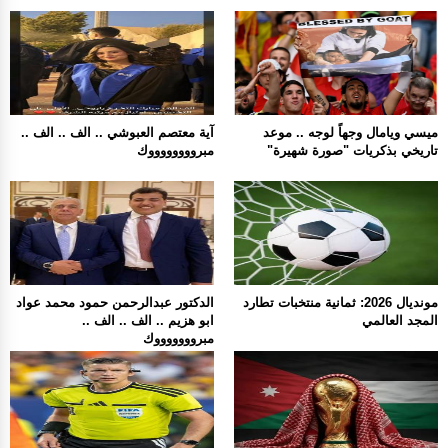
ميسي ويامال وجهاً لوجه .. موعد
آية معتصم العبوشي .. الف .. الف ..
تاريخي بذكريات "صورة شهيرة"
مبرووووووووك
مونديال 2026: ثمانية منتخبات تطارد
الدكتور عبدالرحمن حمود محمد عواد
المجد العالمي
ابو هزيم .. الف .. الف ..
مبروووووووك