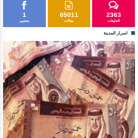
1
65011
2363
التعليقات
مقالات
معجبين
اسرار المدينة