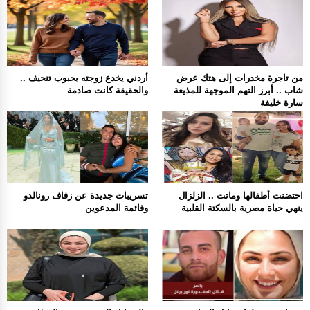
من تاجرة مخدرات إلى هتك عرض
أردني يخدع زوجته بحبوب تنحيف ..
شاب .. أبرز التهم الموجهة للمذيعة
والحقيقة كانت صادمة
سارة خليفة
احتضنت أطفالها وماتت .. الزلزال
تسريبات جديدة عن زفاف رونالدو
ينهي حياة مصرية بالسكتة القلبية
وقائمة المدعوين