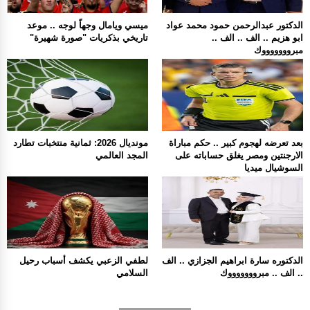
الدكتور عبدالرحمن حمود محمد عواد
ميسي ويامال وجهاً لوجه .. موعد
ابو هزيم .. الف .. الف ..
تاريخي بذكريات "صورة شهيرة"
مبروووووووك
بعد تعرضه لهجوم كبير .. حكم مباراة
مونديال 2026: ثمانية منتخبات تطارد
الارجنتين ومصر يغلق حساباته على
المجد العالمي
السوشيال ميديا
الدكتوره سارة ابراهيم الجزازي .. الف
لطفي الزعبي يكشف أسباب رحيل
.. الف .. مبروووووووك
السلامي