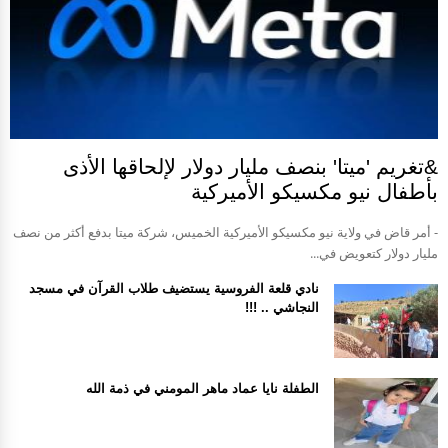
&تغريم 'ميتا' بنصف مليار دولار لإلحاقها الأذى
بأطفال نيو مكسيكو الأميركية
- أمر قاض في ولاية نيو مكسيكو الأميركية الخميس، شركة ميتا بدفع أكثر من نصف
مليار دولار كتعويض في...
نادي قلعة الفروسية يستضيف طلاب القرآن في مسجد
النجاشي .. !!!
الطفلة نايا عماد ماهر المومني في ذمة الله