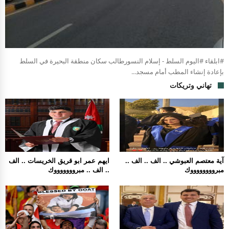
#ابلقاء #اليوم السلط - إسلام النسورطالب سكان منطقة البحيرة في السلط
بإعادة إنشاء المطب أمام مسجد...
تهاني وتريكات
آية معتصم العبوشي .. الف .. الف ..
ايهم عمر ابو قريق الخريسات .. الف
مبرووووووووك
.. الف .. مبروووووووك