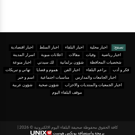
تصفح:
اخبار محلية
اخبار البلقاء
اخبار السلط
اخبار اقتصادية
اخبار رياضية
وفيات
مقالات
اعلانات مبوبة
اسرار المدينة
شخصيات المحافظة
شؤون برلمانية
لك سيدتي
اخبار منوعة
فكر و أدب
براعم البلقاء
اخبار الفن
هموم و قضايا
تهاني و تبريكات
اخبار الجامعات والمدارس
مناسبات اجتماعية
اسم و خبر
اخبار الجمعيات والمنتديات والاحزاب
شؤون صحية
شؤون عربية
موقف البلقاء اليوم
كافة الحقوق محفوظة صحيفة البلقاء اليوم الالكترونية © 2026 |
برمجة واستضافة يونكس هوست