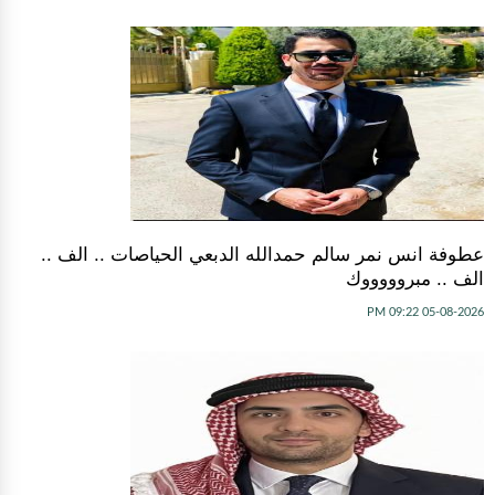
عطوفة انس نمر سالم حمدالله الدبعي الحياصات .. الف ..
الف .. مبروووووك
05-08-2026 09:22 PM